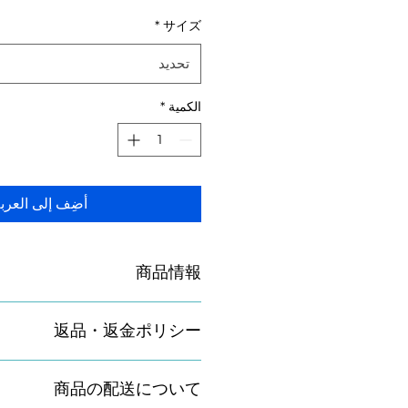
*
サイズ
تحديد
الكمية
*
أضِف إلى العرب
商品情報
てください。サイズ、素材、取扱説
返品・返金ポリシー
徴やおすすめのポイントなどを説明
しましょう。
を入力してください。顧客が商品に
商品の配送について
や、不備があった場合に行う手続き
ましょう。内容を明確にすることで