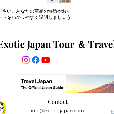
顧客からの信頼を獲
配送地域、料金、所
ださい。あなたの商品の特徴やおす
する情報を入力して
とで顧客からの信頼
ントをわかりやすく説明しましょう。
Exotic Japan Tour
＆
Trave
Contact
info@exotic-japan.com
E