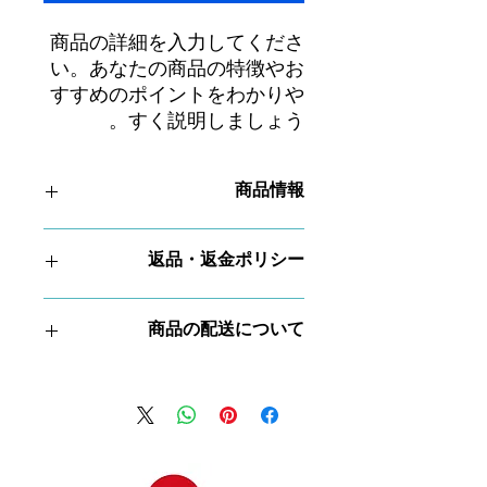
商品の詳細を入力してくださ
い。あなたの商品の特徴やお
すすめのポイントをわかりや
すく説明しましょう。
商品情報
商品の詳細を入力してください。サイ
返品・返金ポリシー
ズ、素材、取扱説明に加え、商品の特
徴やおすすめのポイントなどを説明し
ましょう。
返品・返金ポリシーを入力してくださ
商品の配送について
い。顧客が商品に満足しなかった場合
や、不備があった場合に行う手続きの
手順などを説明しましょう。内容を明
配送地域、料金、所要時間、梱包な
確にすることで顧客からの信頼を獲得
ど、商品の配送に関する情報を入力し
し、安心して商品を購入していただけ
てください。配送情報を明確にするこ
ます。
とで顧客からの信頼を獲得し、安心し
て商品を購入していただけます。