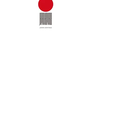
Exotic Japan Tour
＆
Travel