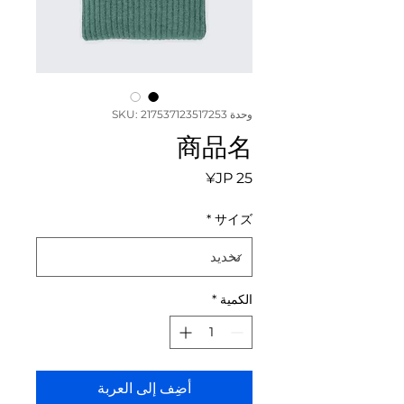
وحدة SKU: 217537123517253
商品名
السعر
*
サイズ
الكمية
*
أضِف إلى العربة