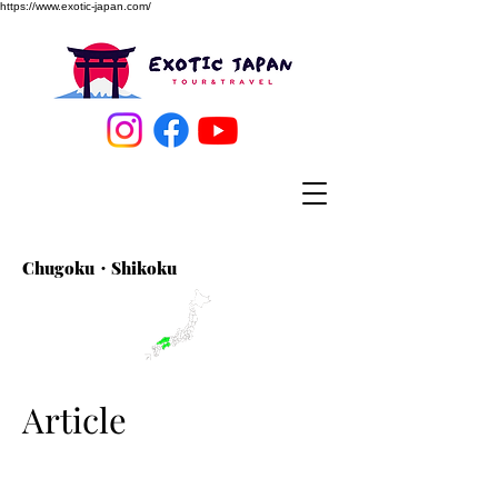
https://www.exotic-japan.com/
Chugoku・Shikoku
Article