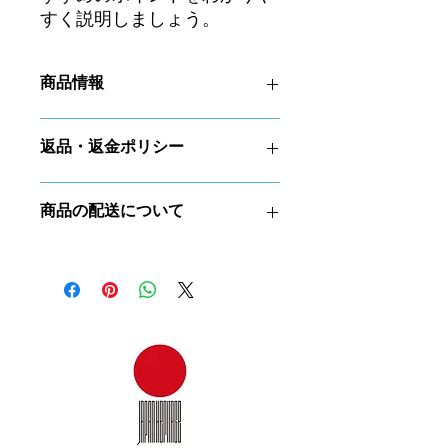
すく説明しましょう。
商品情報
商品の詳細を入力してください。サイ
返品・返金ポリシー
ズ、素材、取扱説明に加え、商品の特
徴やおすすめのポイントなどを説明し
ましょう。
返品・返金ポリシーを入力してくださ
商品の配送について
い。顧客が商品に満足しなかった場合
や、不備があった場合に行う手続きの
手順などを説明しましょう。内容を明
配送地域、料金、所要時間、梱包な
確にすることで顧客からの信頼を獲得
ど、商品の配送に関する情報を入力し
し、安心して商品を購入していただけ
てください。配送情報を明確にするこ
ます。
とで顧客からの信頼を獲得し、安心し
て商品を購入していただけます。