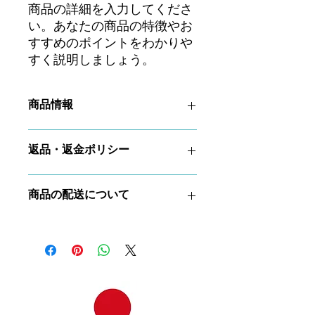
商品の詳細を入力してくださ
い。あなたの商品の特徴やお
すすめのポイントをわかりや
すく説明しましょう。
商品情報
商品の詳細を入力してください。サイ
返品・返金ポリシー
ズ、素材、取扱説明に加え、商品の特
徴やおすすめのポイントなどを説明し
ましょう。
返品・返金ポリシーを入力してくださ
商品の配送について
い。顧客が商品に満足しなかった場合
や、不備があった場合に行う手続きの
手順などを説明しましょう。内容を明
配送地域、料金、所要時間、梱包な
確にすることで顧客からの信頼を獲得
ど、商品の配送に関する情報を入力し
し、安心して商品を購入していただけ
てください。配送情報を明確にするこ
ます。
とで顧客からの信頼を獲得し、安心し
て商品を購入していただけます。