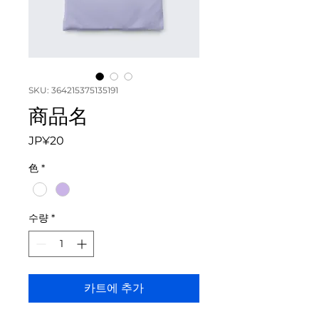
SKU: 364215375135191
商品名
가
JP¥20
격
色
*
수량
*
카트에 추가