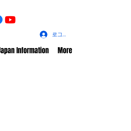
로그인
Japan Information
More