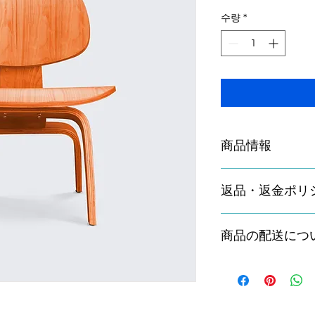
격
수량
*
商品情報
商品の詳細を入力し
返品・返金ポリ
明に加え、商品の特
しましょう。
返品・返金ポリシー
商品の配送につ
満足しなかった場合
の手順などを説明し
顧客からの信頼を獲
配送地域、料金、所
だけます。
する情報を入力して
とで顧客からの信頼
いただけます。