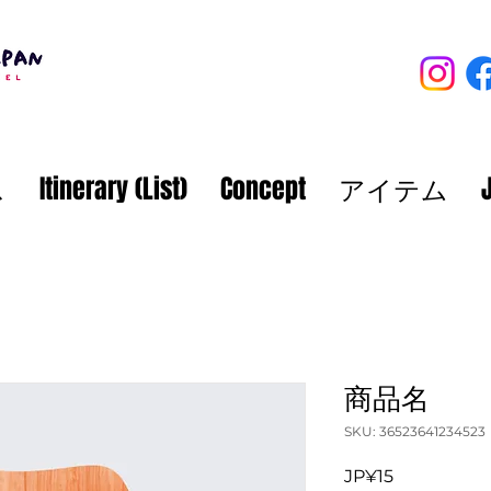
ス
Itinerary (List)
Concept
アイテム
商品名
SKU: 36523641234523
가
JP¥15