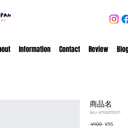
bout
Information
Contact
Review
Blo
商品名
SKU: 671253175371
Regular
Sale
 ¥100 
¥95