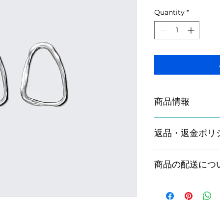
Price
Price
Quantity
*
商品情報
商品の詳細を入力し
返品・返金ポリ
明に加え、商品の特
しましょう。
返品・返金ポリシー
商品の配送につ
満足しなかった場合
の手順などを説明し
顧客からの信頼を獲
配送地域、料金、所
だけます。
する情報を入力して
とで顧客からの信頼
いただけます。